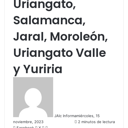
Uriangato,
Salamanca,
Jaral, Moroleón,
Uriangato Valle
y Yuriria
JAlc Informa
miércoles, 15
noviembre, 2023
2 minutos de lectura
Facebook
X
W
C