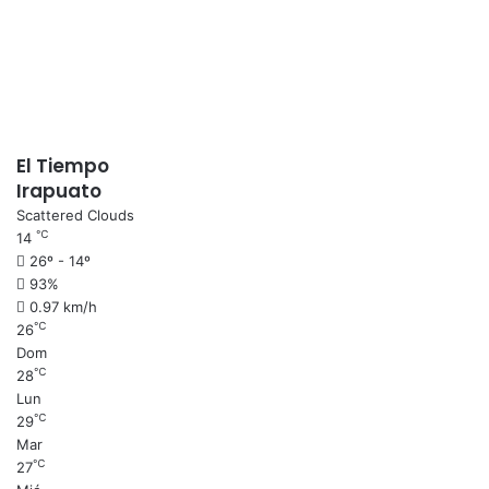
El Tiempo
Irapuato
Scattered Clouds
℃
14
26º - 14º
93%
0.97 km/h
℃
26
Dom
℃
28
Lun
℃
29
Mar
℃
27