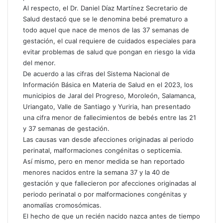
t
Al respecto, el Dr. Daniel Díaz Martínez Secretario de
r
Salud destacó que se le denomina bebé prematuro a
ó
todo aquel que nace de menos de las 37 semanas de
n
gestación, el cual requiere de cuidados especiales para
i
evitar problemas de salud que pongan en riesgo la vida
c
del menor.
o
De acuerdo a las cifras del Sistema Nacional de
Información Básica en Materia de Salud en el 2023, los
municipios de Jaral del Progreso, Moroleón, Salamanca,
Uriangato, Valle de Santiago y Yuriria, han presentado
una cifra menor de fallecimientos de bebés entre las 21
y 37 semanas de gestación.
Las causas van desde afecciones originadas al periodo
perinatal, malformaciones congénitas o septicemia.
Así mismo, pero en menor medida se han reportado
menores nacidos entre la semana 37 y la 40 de
gestación y que fallecieron por afecciones originadas al
periodo perinatal o por malformaciones congénitas y
anomalías cromosómicas.
El hecho de que un recién nacido nazca antes de tiempo