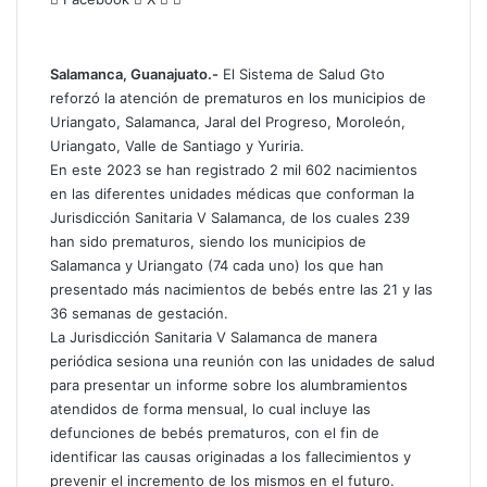
h
o
a
m
t
p
Salamanca, Guanajuato.-
El Sistema de Salud Gto
s
a
reforzó la atención de prematuros en los municipios de
A
r
Uriangato, Salamanca, Jaral del Progreso, Moroleón,
p
t
Uriangato, Valle de Santiago y Yuriria.
p
i
En este 2023 se han registrado 2 mil 602 nacimientos
r
en las diferentes unidades médicas que conforman la
p
Jurisdicción Sanitaria V Salamanca, de los cuales 239
o
han sido prematuros, siendo los municipios de
r
Salamanca y Uriangato (74 cada uno) los que han
c
presentado más nacimientos de bebés entre las 21 y las
o
36 semanas de gestación.
r
La Jurisdicción Sanitaria V Salamanca de manera
r
periódica sesiona una reunión con las unidades de salud
e
para presentar un informe sobre los alumbramientos
o
atendidos de forma mensual, lo cual incluye las
e
defunciones de bebés prematuros, con el fin de
l
e
identificar las causas originadas a los fallecimientos y
c
prevenir el incremento de los mismos en el futuro.