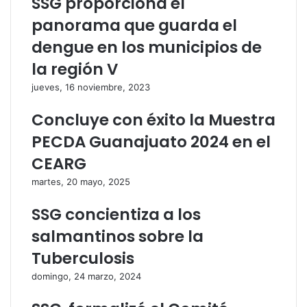
SSG proporciona el
c
e
t
c
panorama que guarda el
r
t
dengue en los municipios de
ó
r
n
ó
la región V
i
n
jueves, 16 noviembre, 2023
c
i
o
c
Concluye con éxito la Muestra
o
PECDA Guanajuato 2024 en el
CEARG
martes, 20 mayo, 2025
SSG concientiza a los
salmantinos sobre la
Tuberculosis
domingo, 24 marzo, 2024