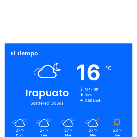
El Tiempo
16
℃
Irapuato
16º - 16º
86%
0.58 km/h
Scattered Clouds
27
27
27
27
28
℃
℃
℃
℃
℃
Dom
Lun
Mar
Mié
Jue