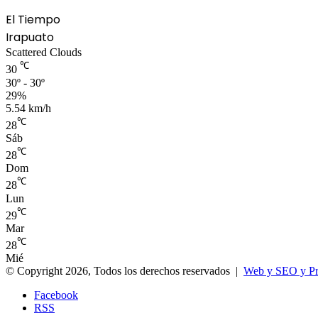
El Tiempo
Irapuato
Scattered Clouds
℃
30
30º - 30º
29%
5.54 km/h
℃
28
Sáb
℃
28
Dom
℃
28
Lun
℃
29
Mar
℃
28
Mié
© Copyright 2026, Todos los derechos reservados |
Web y SEO y P
Facebook
RSS