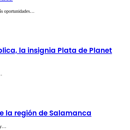
 más oportunidades…
ica, la insignia Plata de Planet
l…
de la región de Salamanca
s y…