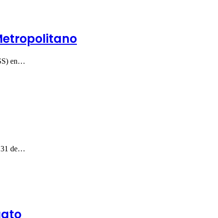
Metropolitano
IMSS) en…
o. 31 de…
uato