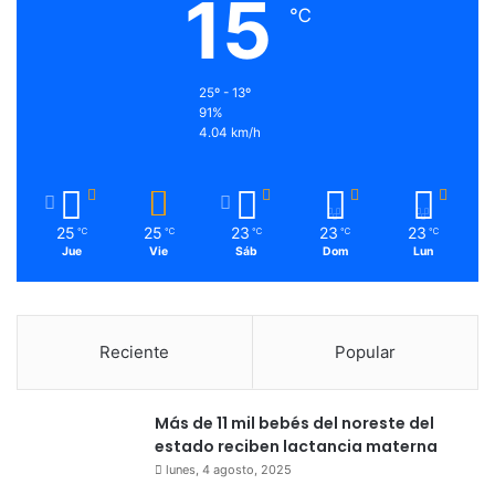
15
℃
25º - 13º
91%
4.04 km/h
25
25
23
23
23
℃
℃
℃
℃
℃
Jue
Vie
Sáb
Dom
Lun
Reciente
Popular
Más de 11 mil bebés del noreste del
estado reciben lactancia materna
lunes, 4 agosto, 2025