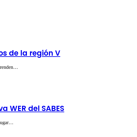
s de la región V
mprenden…
va WER del SABES
 lugar…