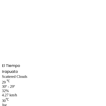
El Tiempo
Irapuato
Scattered Clouds
℃
29
30º - 29º
32%
4.27 km/h
℃
30
Jue