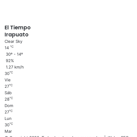
El Tiempo
Irapuato
Clear Sky
℃
14
30º - 14º
92%
1.27 km/h
℃
30
Vie
℃
27
Sáb
℃
28
Dom
℃
27
Lun
℃
30
Mar