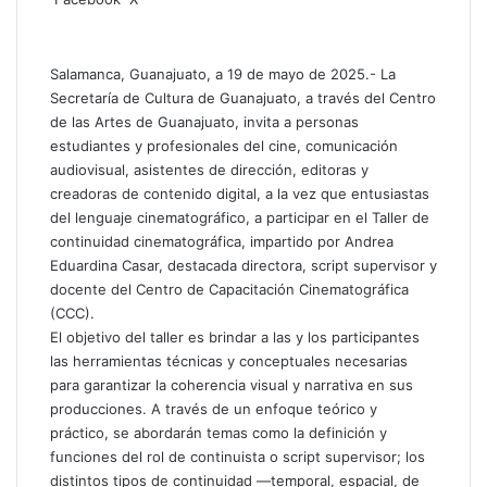
h
o
a
m
t
p
Salamanca, Guanajuato, a 19 de mayo de 2025.- La
s
a
Secretaría de Cultura de Guanajuato, a través del Centro
A
r
de las Artes de Guanajuato, invita a personas
p
t
estudiantes y profesionales del cine, comunicación
p
i
audiovisual, asistentes de dirección, editoras y
r
creadoras de contenido digital, a la vez que entusiastas
p
del lenguaje cinematográfico, a participar en el Taller de
o
continuidad cinematográfica, impartido por Andrea
r
Eduardina Casar, destacada directora, script supervisor y
c
docente del Centro de Capacitación Cinematográfica
o
(CCC).
r
El objetivo del taller es brindar a las y los participantes
r
las herramientas técnicas y conceptuales necesarias
e
para garantizar la coherencia visual y narrativa en sus
o
producciones. A través de un enfoque teórico y
e
práctico, se abordarán temas como la definición y
l
e
funciones del rol de continuista o script supervisor; los
c
distintos tipos de continuidad —temporal, espacial, de