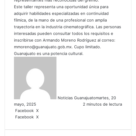
representantes más reconocidas del gremio.
Este taller representa una oportunidad única para
adquirir habilidades especializadas en continuidad
fílmica, de la mano de una profesional con amplia
trayectoria en la industria cinematográfica. Las personas
interesadas pueden consultar todos los requisitos e
inscribirse con Armando Moreno Rodríguez al correo:
mmoreno@guanajuato.gob.mx. Cupo limitado.
Guanajuato es una potencia cultural.
Noticias Guanajuato
martes, 20
mayo, 2025
2 minutos de lectura
Facebook
X
W
C
Facebook
X
h
o
W
C
I
a
m
h
o
m
t
p
a
m
p