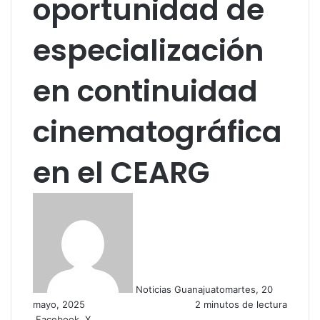
oportunidad de
especialización
en continuidad
cinematográfica
en el CEARG
Noticias Guanajuato
martes, 20
mayo, 2025
2 minutos de lectura
Facebook
X
W
C