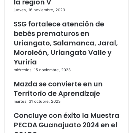
la región V
i
n
jueves, 16 noviembre, 2023
c
i
o
c
SSG fortalece atención de
o
bebés prematuros en
Uriangato, Salamanca, Jaral,
Moroleón, Uriangato Valle y
Yuriria
miércoles, 15 noviembre, 2023
Mazda se convierte en un
Territorio de Aprendizaje
martes, 31 octubre, 2023
Concluye con éxito la Muestra
PECDA Guanajuato 2024 en el