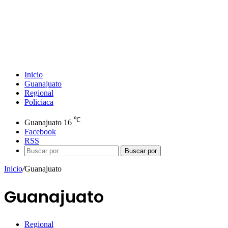
Inicio
Guanajuato
Regional
Policiaca
℃
Guanajuato
16
Facebook
RSS
Buscar por
Inicio
/
Guanajuato
Guanajuato
Regional