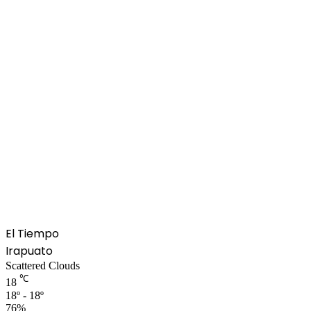
El Tiempo
Irapuato
Scattered Clouds
℃
18
18º - 18º
76%