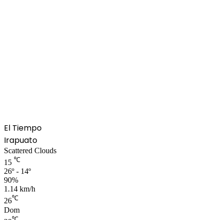
El Tiempo
Irapuato
Scattered Clouds
℃
15
26º - 14º
90%
1.14 km/h
℃
26
Dom
℃