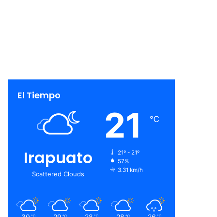
El Tiempo
21
℃
Irapuato
21º - 21º
57%
3.31 km/h
Scattered Clouds
30
29
28
28
26
℃
℃
℃
℃
℃