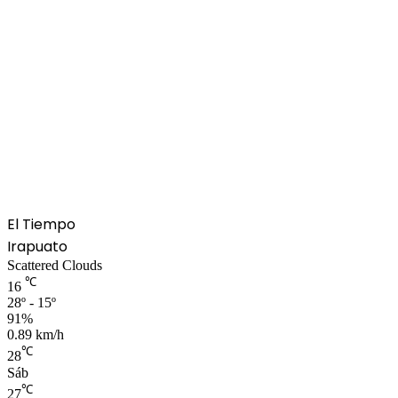
El Tiempo
Irapuato
Scattered Clouds
℃
16
28º - 15º
91%
0.89 km/h
℃
28
Sáb
℃
27