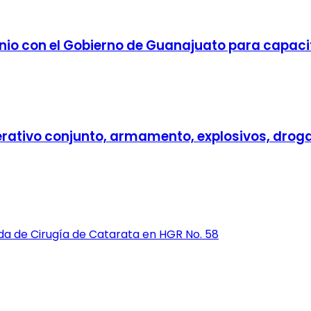
io con el Gobierno de Guanajuato para capacit
rativo conjunto, armamento, explosivos, droga 
da de Cirugía de Catarata en HGR No. 58