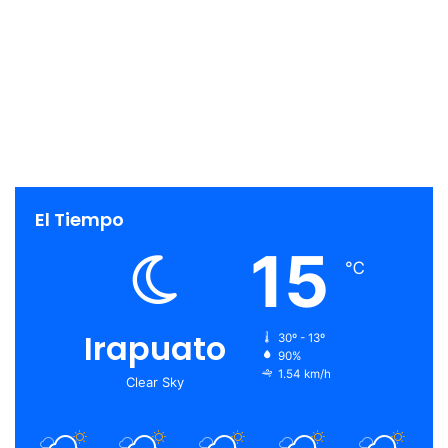
El Tiempo
15
℃
Irapuato
30º - 13º
90%
1.54 km/h
Clear Sky