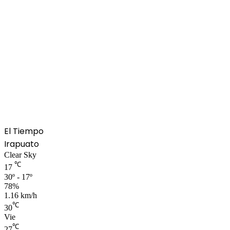
El Tiempo
Irapuato
Clear Sky
℃
17
30º - 17º
78%
1.16 km/h
℃
30
Vie
℃
27