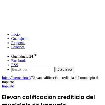
Inicio
Guanajuato
Regional
Policiaca
℃
Guanajuato
24
Facebook
RSS
Buscar por
Inicio
/
Internacional
/
Elevan calificación crediticia del municipio de
Irapuato
Irapuato
Elevan calificación crediticia del