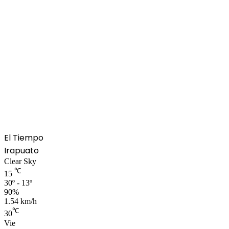
El Tiempo
Irapuato
Clear Sky
℃
15
30º - 13º
90%
1.54 km/h
℃
30
Vie