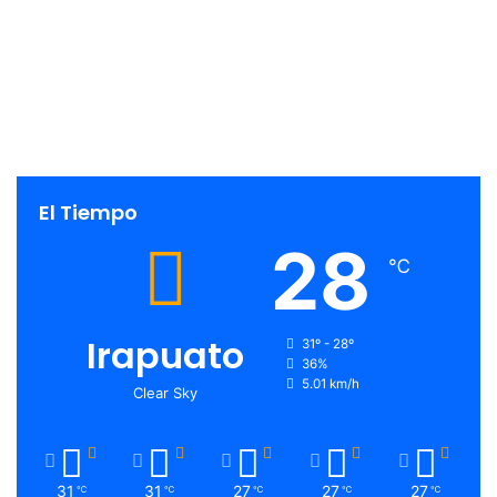
El Tiempo
28
℃
Irapuato
31º - 28º
36%
5.01 km/h
Clear Sky
31
31
27
27
27
℃
℃
℃
℃
℃