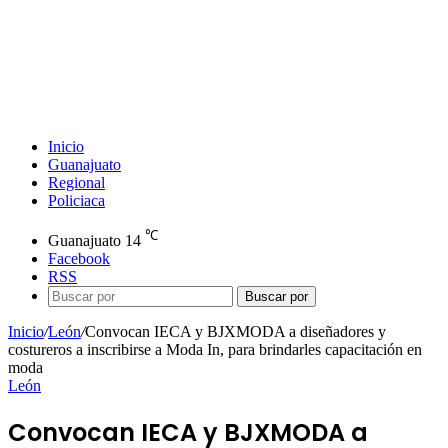
Inicio
Guanajuato
Regional
Policiaca
℃
Guanajuato
14
Facebook
RSS
Buscar por
Inicio
/
León
/
Convocan IECA y BJXMODA a diseñadores y
costureros a inscribirse a Moda In, para brindarles capacitación en
moda
León
Convocan IECA y BJXMODA a