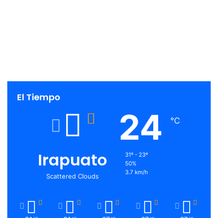
El Tiempo
24
℃
Irapuato
31º - 23º
50%
3.7 km/h
Scattered Clouds