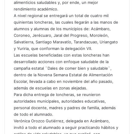
alimenticios saludables y, por ende, un mejor
o
rendimiento académico.
r
A nivel regional se entregará un total de cuatro mil
c
quinientas loncheras, las cuales llegarán a las manos de
o
alumnos y alumnas de los municipios de: Acámbaro,
r
Coroneo, Jerécuaro, Jaral del Progreso, Moroleón,
r
Salvatierra, Santiago Maravatío, Tarandacuao, Uriangato
e
y Yuriria, que conforman la delegación VII.
o
Las escuelas beneficiadas con estas loncheras han
e
desarrollado acciones con enfoque saludable de la
l
e
campaña estatal ¨Dales de comer bien y saludable¨,
c
dentro de la Novena Semana Estatal de Alimentación
t
Escolar, llevada a cabo en noviembre del año pasado,
r
además de escuelas en zonas alejadas.
ó
Para dicha entrega de loncheras, se reunieron
n
autoridades municipales, autoridades educativas,
i
personal docente, madres y padres de familia, además
c
de todo el alumnado.
o
Verónica Orozco Gutiérrez, delegada en Acámbaro,
invitó a todo el alumnado a seguir practicando hábitos y