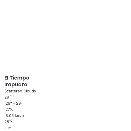
El Tiempo
Irapuato
Scattered Clouds
℃
29
29º - 29º
27%
5.03 km/h
℃
28
Jue