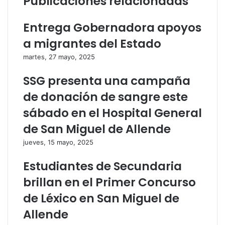
Publicaciones relacionadas
l
e
e
l
Entrega Gobernadora apoyos
c
e
t
c
a migrantes del Estado
r
t
martes, 27 mayo, 2025
ó
r
n
ó
SSG presenta una campaña
i
n
c
i
de donación de sangre este
o
c
sábado en el Hospital General
o
de San Miguel de Allende
jueves, 15 mayo, 2025
Estudiantes de Secundaria
brillan en el Primer Concurso
de Léxico en San Miguel de
Allende