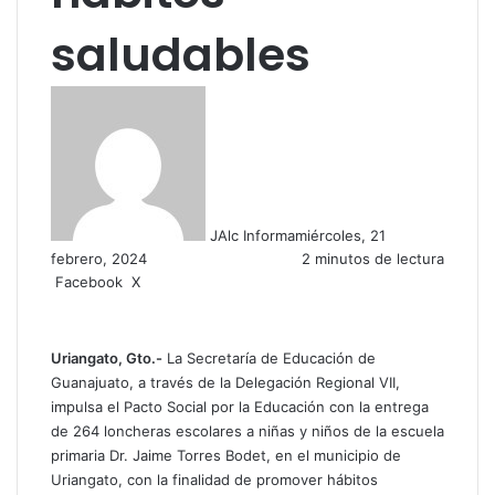
saludables
JAlc Informa
miércoles, 21
febrero, 2024
2 minutos de lectura
Facebook
X
W
C
h
o
a
m
t
p
Uriangato, Gto.-
La Secretaría de Educación de
s
a
Guanajuato, a través de la Delegación Regional VII,
A
r
impulsa el Pacto Social por la Educación con la entrega
p
t
de 264 loncheras escolares a niñas y niños de la escuela
p
i
primaria Dr. Jaime Torres Bodet, en el municipio de
r
Uriangato, con la finalidad de promover hábitos
p