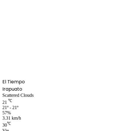
El Tiempo
Irapuato
Scattered Clouds
℃
21
21º - 21º
57%
3.31 km/h
℃
30
Vie