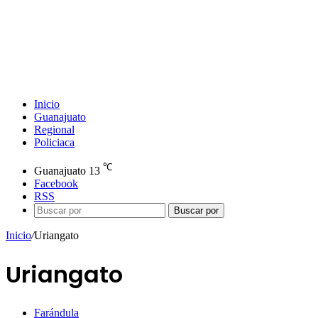
Inicio
Guanajuato
Regional
Policiaca
℃
Guanajuato
13
Facebook
RSS
Buscar por
Inicio
/
Uriangato
Uriangato
Farándula