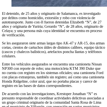
El detenido, de 25 años y originario de Salamanca, es investigado
por delitos como homicidio, extorsión y robo con violencia de
autotransporte. Junto con él fueron detenidas Elizabeth “N”, de 27
años y originaria de Yuriria; Gerardo “N”, de 28 años, originario de
Celaya; y una persona más cuya identidad se encuentra en proceso
de verificación.
Se les aseguraron siete armas largas tipo AK-47 y AR-15, dos armas
cortas, cientos de cartuchos útiles de distintos calibres, equipo táctico
(cascos y chalecos balísticos), artefactos poncha llantas y teléfonos
celulares.
Entre los vehículos asegurados se encuentra una camioneta Nissan
NP300 con reporte de robo; una motocicleta KTM 390 Duke que
no cuenta con registro en los sistemas oficiales; una camioneta Ford
con placas extranjeras, también sin registro; así como una camioneta
Honda Ridgeline, color azul, que no portaba placas y carece de
registro en las bases de datos correspondientes.
De acuerdo con las investigaciones, Krestoper Jonathan “N” es
presunto responsable de coordinar actividades delictivas asociadas a
un grupo criminal originario de la comunidad Santa Rosa de Lima
en el municipio de Villagrán, con operación en varios municipios