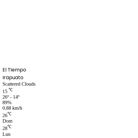
El Tiempo
Irapuato
Scattered Clouds
℃
15
26º - 14º
89%
0.88 km/h
℃
26
Dom
℃
28
Lun