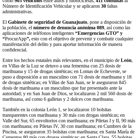
como
903
vehículos
entre autos y motocicletas,
411 consultas
al
Número de Identificación Vehicular y se aplicaron
30
faltas
administrativas.
El
Gabinete de seguridad de Guanajuato
, pone a disposición de
la población, el
número de denuncia anónima 089
, así como las
aplicaciones de teléfonos inteligentes
“Emergencias GTO” y
“
ProcurApp
”,
esto con el objetivo de prevenir y combatir cualquier
manifestación del delito y para aportar información de manera
confidencial.
Entre los hechos estatales más relevantes, en el municipio de
León
,
en Villas de la Luz se detuvo a una femenina con 25 dosis de
marihuana y 15 de drogas sintéticas; en Lomas de Echeveste, se
puso a disposición a un masculino con 71 dosis de marihuana y 18
de drogas sintéticas; en Villas de San Juan, se le aseguraron 845
dosis de marihuana a un masculino que fue presentado ante la
autoridad; y en San Juan de Dios, se localizaron 2 mil 560 dosis de
marihuana, así como 6 galletas y 2 dulces con marihuana.
También en la colonia León 1, se localizaron 10 bolsitas
transparentes con marihuana y 30 más con drogas sintéticas; en
Valle del Sur, 65 envoltorios con marihuana; en Piletas I y II, 90 más
con marihuana; en Piletas IV, 30 con marihuana; en Cumbres de la
Piscina, se aseguraron 35 bolsitas con marihuana; en Santa María de
Cementos 80 más con drogas sintéticas; en Santa Clara, 55 bolsitas