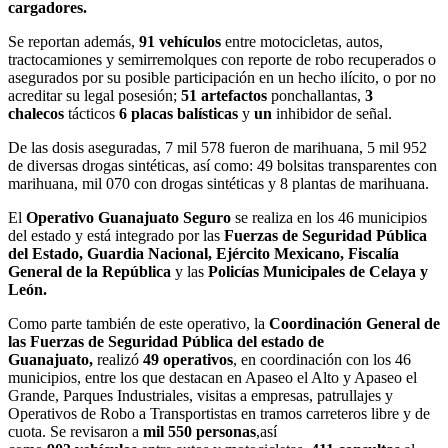
cargadores.
Se reportan además,
91 vehículos
entre motocicletas, autos,
tractocamiones y semirremolques con reporte de robo recuperados o
asegurados por su posible participación en un hecho ilícito, o por no
acreditar su legal posesión;
51 artefactos
ponchallantas,
3
chalecos
tácticos
6 placas balísticas
y
un
inhibidor de señal.
De las dosis aseguradas, 7 mil 578 fueron de marihuana, 5 mil 952
de diversas drogas sintéticas, así como: 49 bolsitas transparentes con
marihuana, mil 070 con drogas sintéticas y 8 plantas de marihuana.
El
Operativo Guanajuato Seguro
se realiza en los 46 municipios
del estado y está integrado por las
Fuerzas de Seguridad Pública
del Estado, Guardia Nacional,
Ejército Mexicano, Fiscalía
General de la República
y las
Policías Municipales de Celaya y
León.
Como parte también de este operativo, la
Coordinación General de
las Fuerzas de Seguridad Pública del estado de
Guanajuato,
realizó
49 operativos
, en coordinación con los 46
municipios, entre los que destacan en Apaseo el Alto y Apaseo el
Grande, Parques Industriales, visitas a empresas, patrullajes y
Operativos de Robo a Transportistas en tramos carreteros libre y de
cuota. Se revisaron a
mil 550
personas
,así