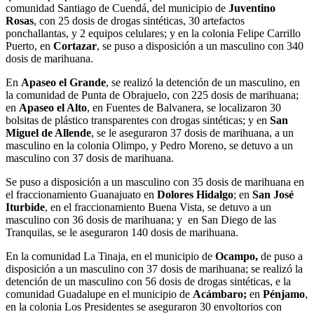
comunidad Santiago de Cuendá, del municipio de
Juventino
Rosas
, con 25 dosis de drogas sintéticas, 30 artefactos
ponchallantas, y 2 equipos celulares; y en la colonia Felipe Carrillo
Puerto, en
Cortazar
, se puso a disposición a un masculino con 340
dosis de marihuana.
En
Apaseo el Grande
, se realizó la detención de un masculino, en
la comunidad de Punta de Obrajuelo, con 225 dosis de marihuana;
en
Apaseo el Alto
, en Fuentes de Balvanera, se localizaron 30
bolsitas de plástico transparentes con drogas sintéticas; y en
San
Miguel de Allende
, se le aseguraron 37 dosis de marihuana, a un
masculino en la colonia Olimpo, y Pedro Moreno, se detuvo a un
masculino con 37 dosis de marihuana.
Se puso a disposición a un masculino con 35 dosis de marihuana en
el fraccionamiento Guanajuato en
Dolores Hidalgo
; en
San José
Iturbide
, en el fraccionamiento Buena Vista, se detuvo a un
masculino con 36 dosis de marihuana; y en San Diego de las
Tranquilas, se le aseguraron 140 dosis de marihuana.
En la comunidad La Tinaja, en el municipio de
Ocampo,
de puso a
disposición a un masculino con 37 dosis de marihuana; se realizó la
detención de un masculino con 56 dosis de drogas sintéticas, e la
comunidad Guadalupe en el municipio de
Acámbaro;
en
Pénjamo
,
en la colonia Los Presidentes se aseguraron 30 envoltorios con