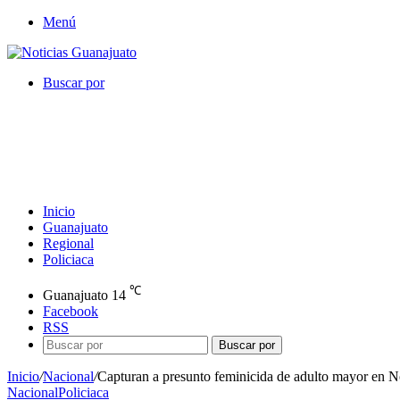
Menú
Buscar por
Inicio
Guanajuato
Regional
Policiaca
℃
Guanajuato
14
Facebook
RSS
Buscar por
Inicio
/
Nacional
/
Capturan a presunto feminicida de adulto mayor en N
Nacional
Policiaca