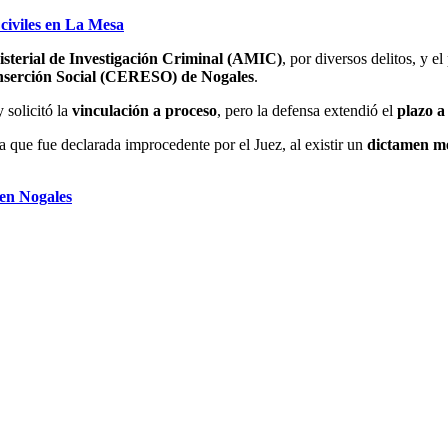
 civiles en La Mesa
sterial de Investigación Criminal (AMIC)
, por diversos delitos, y e
nserción Social (CERESO) de Nogales
.
solicitó la
vinculación a proceso
, pero la defensa extendió el
plazo a
a que fue declarada improcedente por el Juez, al existir un
dictamen m
en Nogales