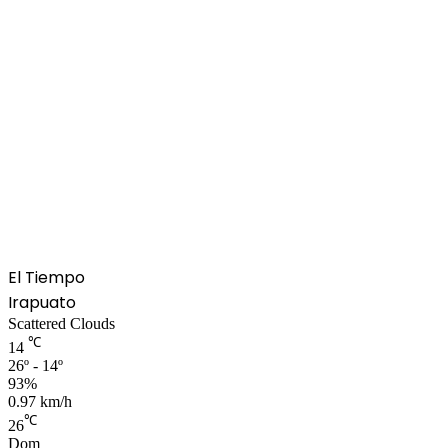
El Tiempo
Irapuato
Scattered Clouds
℃
14
26º - 14º
93%
0.97 km/h
℃
26
Dom