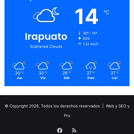
14
℃
Irapuato
30º - 14º
93%
1.22 km/h
Scattered Clouds
30
30
26
27
27
℃
℃
℃
℃
℃
Jue
Vie
Sáb
Dom
Lun
© Copyright 2026, Todos los derechos reservados |
Web y SEO y
Pro
Facebook
RSS