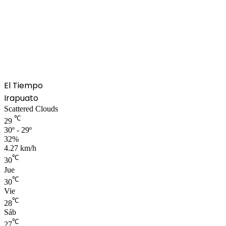
El Tiempo
Irapuato
Scattered Clouds
℃
29
30º - 29º
32%
4.27 km/h
℃
30
Jue
℃
30
Vie
℃
28
Sáb
℃
27