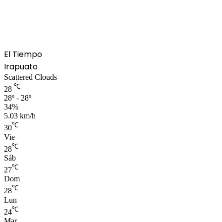
El Tiempo
Irapuato
Scattered Clouds
℃
28
28º - 28º
34%
5.03 km/h
℃
30
Vie
℃
28
Sáb
℃
27
Dom
℃
28
Lun
℃
24
Mar