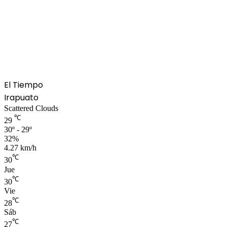
El Tiempo
Irapuato
Scattered Clouds
℃
29
30º - 29º
32%
4.27 km/h
℃
30
Jue
℃
30
Vie
℃
28
Sáb
℃
27