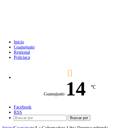
Inicio
Guanajuato
Regional
Policiaca
14
℃
Guanajuato
Facebook
RSS
Buscar por
Inicio
/
Guanajuato
/
La Gobernadora Libia Dennise refrenda