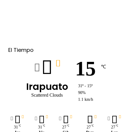
El Tiempo
15
℃
Irapuato
31º - 15º
90%
Scattered Clouds
1.1 km/h
℃
℃
℃
℃
℃
31
31
27
27
27