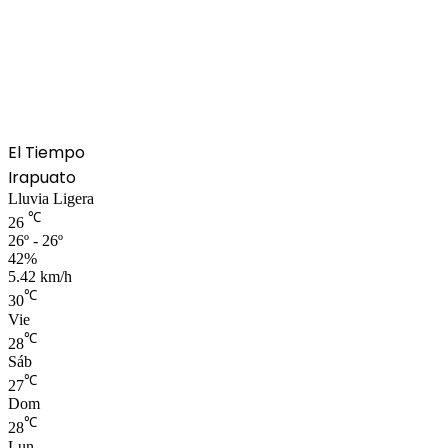
El Tiempo
Irapuato
Lluvia Ligera
℃
26
26º - 26º
42%
5.42 km/h
℃
30
Vie
℃
28
Sáb
℃
27
Dom
℃
28
Lun