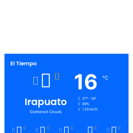
El Tiempo
16
℃
Irapuato
27º - 16º
89%
1.29 km/h
Scattered Clouds