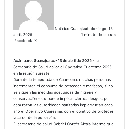
Noticias Guanajuato
domingo, 13
abril, 2025
1 minuto de lectura
Facebook
X
W
C
h
o
a
m
t
p
Acámbaro
, Guanajuato.- 1
3
de abril de 2025.-
La
s
a
Secretaría de Salud aplica el Operativo Cuaresma 2025
A
r
en la región sureste.
p
t
Durante la temporada de Cuaresma, muchas personas
p
i
incrementan el consumo de pescados y mariscos, si no
r
se siguen las medidas adecuadas de higiene y
p
conservación esto puede implicar ciertos riesgos, por
o
esta razón las autoridades sanitarias implementan cada
r
año el Operativo Cuaresma, con el objetivo de proteger
c
la salud de la población.
o
El secretario de salud Gabriel Cortés Alcalá informó que
r