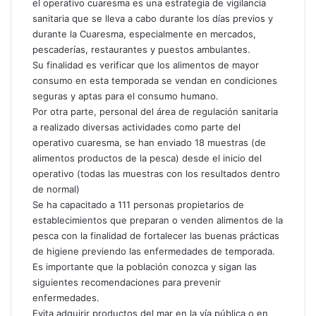
el operativo cuaresma es una estrategia de vigilancia
r
sanitaria que se lleva a cabo durante los días previos y
e
durante la Cuaresma, especialmente en mercados,
o
pescaderías, restaurantes y puestos ambulantes.
e
Su finalidad es verificar que los alimentos de mayor
l
e
consumo en esta temporada se vendan en condiciones
c
seguras y aptas para el consumo humano.
t
Por otra parte, personal del área de regulación sanitaria
r
a realizado diversas actividades como parte del
ó
operativo cuaresma, se han enviado 18 muestras (de
n
alimentos productos de la pesca) desde el inicio del
i
operativo (todas las muestras con los resultados dentro
c
de normal)
o
Se ha capacitado a 111 personas propietarios de
establecimientos que preparan o venden alimentos de la
pesca con la finalidad de fortalecer las buenas prácticas
de higiene previendo las enfermedades de temporada.
Es importante que la población conozca y sigan las
siguientes recomendaciones para prevenir
enfermedades.
Evita adquirir productos del mar en la vía pública o en