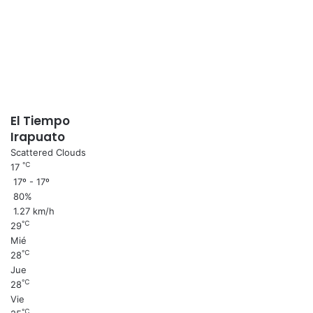
El Tiempo
Irapuato
Scattered Clouds
℃
17
17º - 17º
80%
1.27 km/h
℃
29
Mié
℃
28
Jue
℃
28
Vie
℃