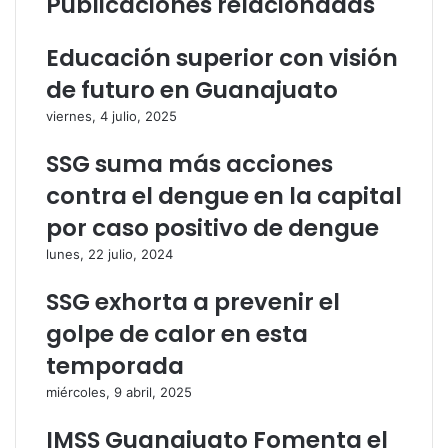
Publicaciones relacionadas
l
e
e
l
Educación superior con visión
c
e
t
c
de futuro en Guanajuato
r
t
viernes, 4 julio, 2025
ó
r
n
ó
SSG suma más acciones
i
n
c
i
contra el dengue en la capital
o
c
por caso positivo de dengue
o
lunes, 22 julio, 2024
SSG exhorta a prevenir el
golpe de calor en esta
temporada
miércoles, 9 abril, 2025
IMSS Guanajuato Fomenta el