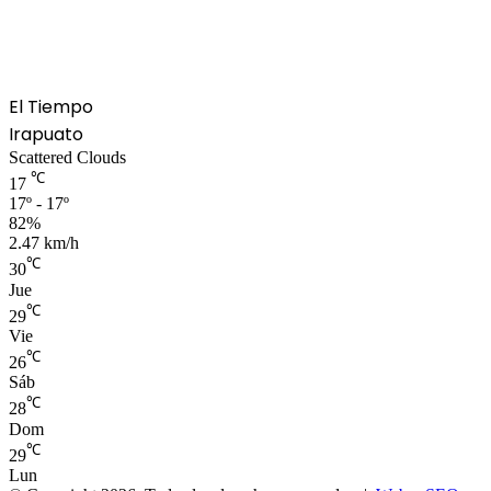
El Tiempo
Irapuato
Scattered Clouds
℃
17
17º - 17º
82%
2.47 km/h
℃
30
Jue
℃
29
Vie
℃
26
Sáb
℃
28
Dom
℃
29
Lun