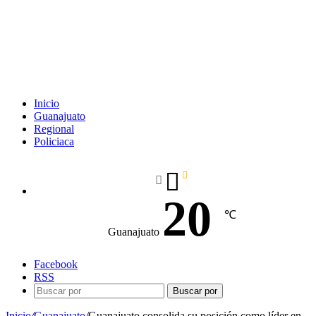
Inicio
Guanajuato
Regional
Policiaca
20
℃
Guanajuato
Facebook
RSS
Buscar por
Inicio
/
Guanajuato
/
Guanajuato consolida su posición como líder en