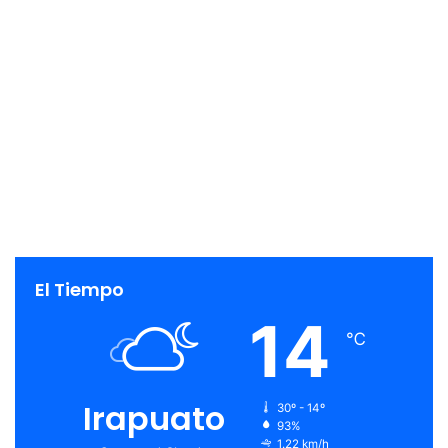
El Tiempo
14
℃
Irapuato
30º - 14º
93%
1.22 km/h