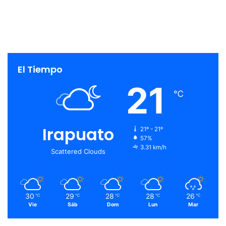
El Tiempo
21
℃
Irapuato
21º - 21º
57%
3.31 km/h
Scattered Clouds
30
29
28
28
26
℃
℃
℃
℃
℃
Vie
Sáb
Dom
Lun
Mar