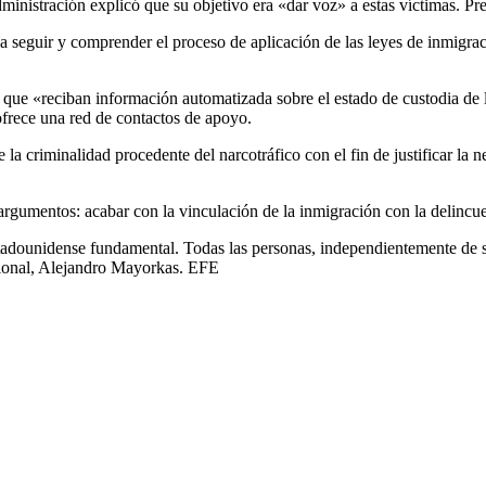
inistración explicó que su objetivo era «dar voz» a estas víctimas. Pre
«a seguir y comprender el proceso de aplicación de las leyes de inmigra
 que «reciban información automatizada sobre el estado de custodia de l
frece una red de contactos de apoyo.
la criminalidad procedente del narcotráfico con el fin de justificar la n
rgumentos: acabar con la vinculación de la inmigración con la delincue
estadounidense fundamental. Todas las personas, independientemente de s
cional, Alejandro Mayorkas. EFE