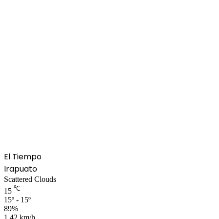
El Tiempo
Irapuato
Scattered Clouds
℃
15
15º - 15º
89%
1.42 km/h