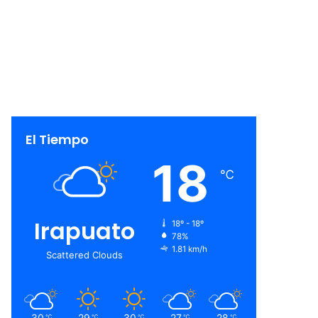
El Tiempo
18
℃
Irapuato
18º - 18º
78%
1.81 km/h
Scattered Clouds
30
29
30
27
28
℃
℃
℃
℃
℃