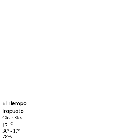
El Tiempo
Irapuato
Clear Sky
℃
17
30º - 17º
78%