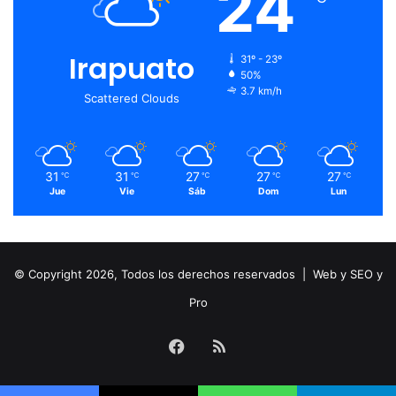
24
Irapuato
31º - 23º
50%
3.7 km/h
Scattered Clouds
31
31
27
27
27
℃
℃
℃
℃
℃
Jue
Vie
Sáb
Dom
Lun
© Copyright 2026, Todos los derechos reservados |
Web y SEO y
Pro
Facebook
RSS