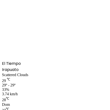
El Tiempo
Irapuato
Scattered Clouds
℃
29
29º - 29º
33%
3.74 km/h
℃
28
Dom
℃