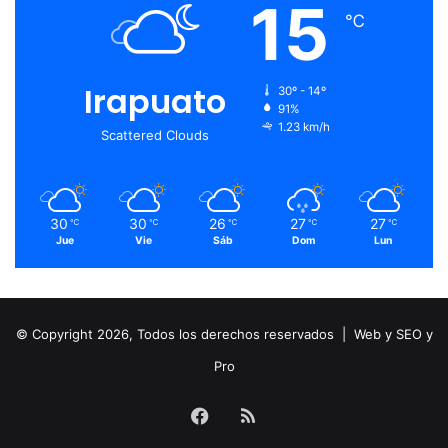
15
℃
Irapuato
30º - 14º
91%
1.23 km/h
Scattered Clouds
30
30
26
27
27
℃
℃
℃
℃
℃
Jue
Vie
Sáb
Dom
Lun
© Copyright 2026, Todos los derechos reservados |
Web y SEO y
Pro
Facebook
RSS