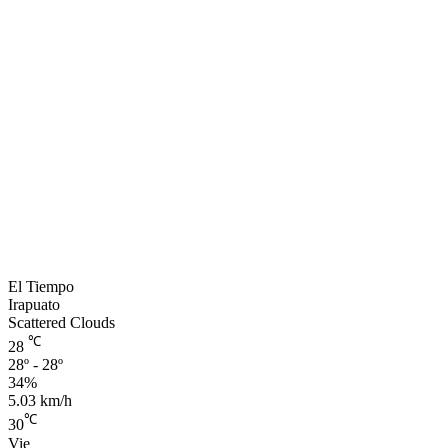
El Tiempo
Irapuato
Scattered Clouds
℃
28
28º - 28º
34%
5.03 km/h
℃
30
Vie