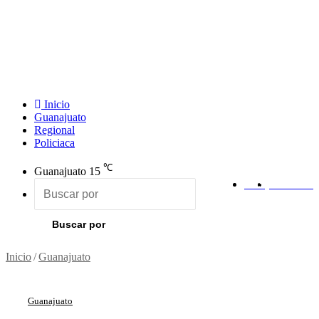
Inicio
Guanajuato
Regional
Policiaca
℃
Guanajuato
15
RSS
Facebook
Buscar por
Inicio
/
Guanajuato
Guanajuato