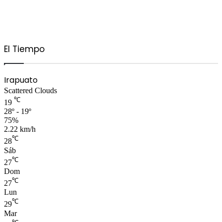
El Tiempo
Irapuato
Scattered Clouds
℃
19
28º - 19º
75%
2.22 km/h
℃
28
Sáb
℃
27
Dom
℃
27
Lun
℃
29
Mar