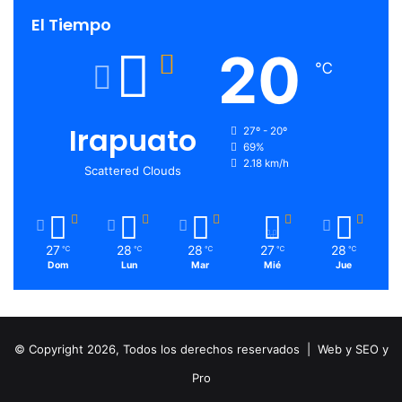
El Tiempo
20
℃
Irapuato
27º - 20º
69%
2.18 km/h
Scattered Clouds
27
28
28
27
28
℃
℃
℃
℃
℃
Dom
Lun
Mar
Mié
Jue
© Copyright 2026, Todos los derechos reservados |
Web y SEO y
Pro