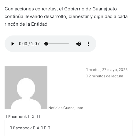
Con acciones concretas, el Gobierno de Guanajuato
continúa llevando desarrollo, bienestar y dignidad a cada
rincón de la Entidad.
martes, 27 mayo, 2025
2 minutos de lectura
Noticias Guanajuato
Facebook
X
W
C
h
o
Facebook
X
W
C
I
a
m
h
o
m
t
p