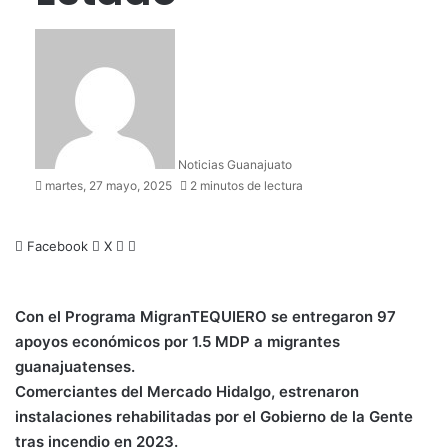
Noticias Guanajuato
martes, 27 mayo, 2025
2 minutos de lectura
Facebook
X
W
C
h
o
a
m
t
p
Con el Programa MigranTEQUIERO se entregaron 97
s
a
apoyos económicos por 1.5 MDP a migrantes
A
r
guanajuatenses.
p
t
Comerciantes del Mercado Hidalgo, estrenaron
p
i
r
instalaciones rehabilitadas por el Gobierno de la Gente
p
tras incendio en 2023.