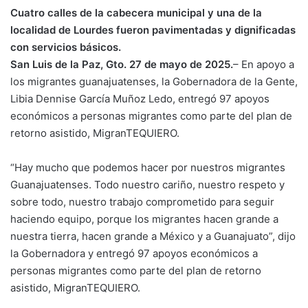
o
Cuatro calles de la cabecera municipal y una de la
r
localidad de Lourdes fueron pavimentadas y dignificadas
c
con servicios básicos.
o
San Luis de la Paz, Gto. 27 de mayo de 2025.
r
– En apoyo a
r
los migrantes guanajuatenses, la Gobernadora de la Gente,
e
Libia Dennise García Muñoz Ledo, entregó 97 apoyos
o
económicos a personas migrantes como parte del plan de
e
retorno asistido, MigranTEQUIERO.
l
e
c
“Hay mucho que podemos hacer por nuestros migrantes
t
Guanajuatenses. Todo nuestro cariño, nuestro respeto y
r
sobre todo, nuestro trabajo comprometido para seguir
ó
haciendo equipo, porque los migrantes hacen grande a
n
nuestra tierra, hacen grande a México y a Guanajuato”, dijo
i
c
la Gobernadora y entregó 97 apoyos económicos a
o
personas migrantes como parte del plan de retorno
asistido, MigranTEQUIERO.