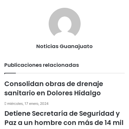
a
m
p
s
a
t
p
r
A
r
s
a
i
p
t
A
r
m
p
i
p
t
i
r
p
i
r
p
r
o
Noticias Guanajuato
p
r
o
c
r
o
Publicaciones relacionadas
c
r
o
r
r
e
Consolidan obras de drenaje
r
o
e
e
sanitario en Dolores Hidalgo
o
l
e
e
miércoles, 17 enero, 2024
l
c
Detiene Secretaría de Seguridad y
e
t
c
r
Paz a un hombre con más de 14 mil
t
ó