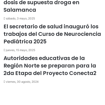
dosis de supuesta droga en
r
n
ó
i
Salamanca
n
c
i
o
sábado, 3 mayo, 2025
c
El secretario de salud inauguró los
o
trabajos del Curso de Neurociencia
Pediátrica 2025
jueves, 15 mayo, 2025
Autoridades educativas de la
Región Norte se preparan para la
2da Etapa del Proyecto Conecta2
viernes, 30 agosto, 2024