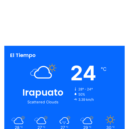
El Tiempo
24
℃
Irapuato
28º - 24º
50%
3.39 km/h
Scattered Clouds
28
27
27
29
30
℃
℃
℃
℃
℃