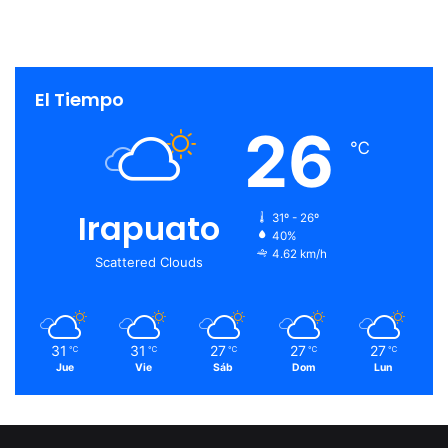
El Tiempo
26
℃
Irapuato
31º - 26º
40%
4.62 km/h
Scattered Clouds
31
31
27
27
27
℃
℃
℃
℃
℃
Jue
Vie
Sáb
Dom
Lun