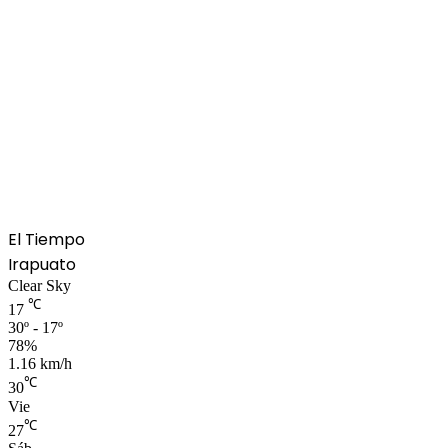
El Tiempo
Irapuato
Clear Sky
℃
17
30º - 17º
78%
1.16 km/h
℃
30
Vie
℃
27