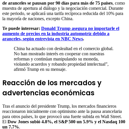
de aranceles se pausan por 90 días para más de 75 países
, como
muestra de apertura al diálogo y la negociación comercial. Durante
este periodo, se aplicará una tarifa recíproca reducida del 10% para
la mayoría de naciones, excepto China.
Te puede interesar:
Donald Trump asegura no importarle el
aumento de precios en la industria automotríz debido a
aranceles, según entrevista en NBC News
.
China ha actuado con deslealtad en el comercio global.
No han mostrado interés en cooperar con nuestras
reformas y continúan manipulando su moneda,
violando acuerdos y robando propiedad intelectual”,
afirmó Trump en su mensaje.
Reacción de los mercados y
advertencias económicas
Tras el anuncio del presidente Trump, los mercados financieros
reaccionaron inicialmente con optimismo ante la pausa arancelaria
para otros países, lo que provocó una fuerte subida en Wall Street.
El
Dow Jones subió 4.8%, el S&P 500 un 5.9% y el Nasdaq 100
un 7.7%
.